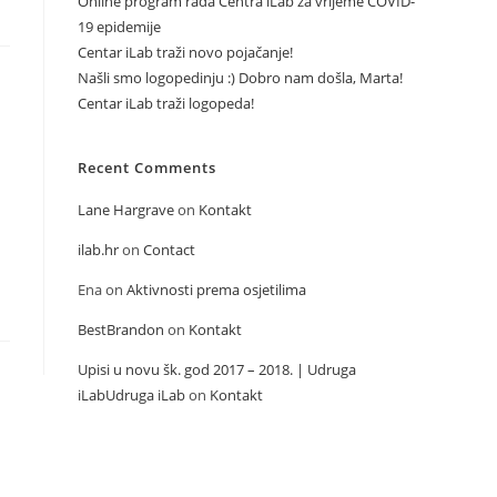
Online program rada Centra iLab za vrijeme COVID-
19 epidemije
Centar iLab traži novo pojačanje!
Našli smo logopedinju :) Dobro nam došla, Marta!
Centar iLab traži logopeda!
Recent Comments
Lane Hargrave
on
Kontakt
ilab.hr
on
Contact
Ena
on
Aktivnosti prema osjetilima
BestBrandon
on
Kontakt
Upisi u novu šk. god 2017 – 2018. | Udruga
iLabUdruga iLab
on
Kontakt