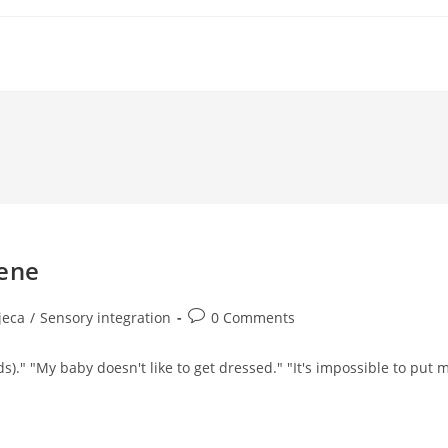
cene
Post
jeca
/
Sensory integration
0 Comments
comments:
ds)." "My baby doesn't like to get dressed." "It's impossible to put 