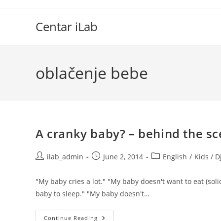
Skip
to
Centar iLab
content
oblačenje bebe
A cranky baby? – behind the s
Post
Post
Post
ilab_admin
June 2, 2014
English
/
Kids / D
author:
published:
category:
"My baby cries a lot." "My baby doesn't want to eat (soli
baby to sleep." "My baby doesn't…
A
Continue Reading