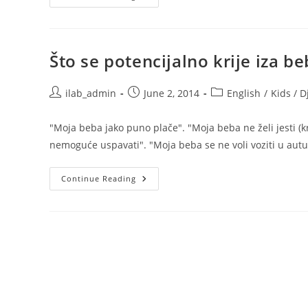
Cranky
Baby?
–
Behind
The
Scene
Što se potencijalno krije iza 
Post
Post
Post
ilab_admin
June 2, 2014
English
/
Kids / D
author:
published:
category:
"Moja beba jako puno plače". "Moja beba ne želi jesti (k
nemoguće uspavati". "Moja beba se ne voli voziti u aut
Što
Continue Reading
Se
Potencijalno
Krije
Iza
Bebinog
Negodovanja?