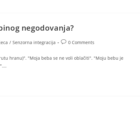
bebinog negodovanja?
Post
jeca
/
Senzorna integracija
0 Comments
comments:
rutu hranu)". "Moja beba se ne voli oblačiti". "Moju bebu je
u".…