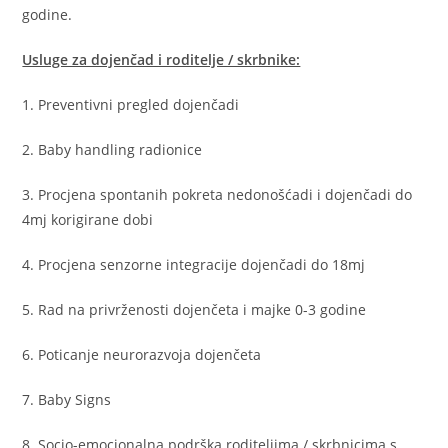
godine.
Usluge za dojenčad i roditelje / skrbnike:
1. Preventivni pregled dojenčadi
2. Baby handling radionice
3. Procjena spontanih pokreta nedonošćadi i dojenčadi do
4mj korigirane dobi
4. Procjena senzorne integracije dojenčadi do 18mj
5. Rad na privrženosti dojenčeta i majke 0-3 godine
6. Poticanje neurorazvoja dojenčeta
7. Baby Signs
8. Socio-emocionalna podrška roditeljima / skrbnicima s