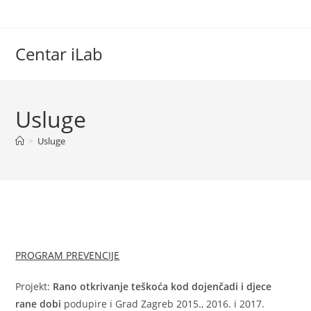
Skip
to
content
Centar iLab
Usluge
>
Usluge
PROGRAM PREVENCIJE
Projekt:
Rano otkrivanje teškoća kod dojenčadi i djece
rane dobi
podupire i Grad Zagreb 2015., 2016. i 2017.