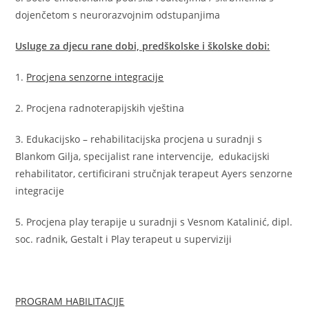
dojenčetom s neurorazvojnim odstupanjima
Usluge za djecu rane dobi, predškolske i školske dobi:
1.
Procjena senzorne integracije
2. Procjena radnoterapijskih vještina
3. Edukacijsko – rehabilitacijska procjena u suradnji s
Blankom Gilja, specijalist rane intervencije, edukacijski
rehabilitator, certificirani s
tručnjak terapeut Ayers senzorne
integracije
5. Procjena play terapije u suradnji s Vesnom Katalinić, dipl.
soc. radnik, Gestalt i Play terapeut u superviziji
PROGRAM HABILITACIJE