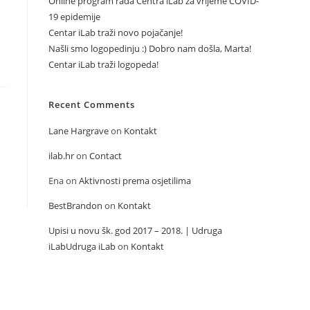
Online program rada Centra iLab za vrijeme COVID-
19 epidemije
Centar iLab traži novo pojačanje!
Našli smo logopedinju :) Dobro nam došla, Marta!
Centar iLab traži logopeda!
Recent Comments
Lane Hargrave
on
Kontakt
ilab.hr
on
Contact
Ena
on
Aktivnosti prema osjetilima
BestBrandon
on
Kontakt
Upisi u novu šk. god 2017 – 2018. | Udruga
iLabUdruga iLab
on
Kontakt