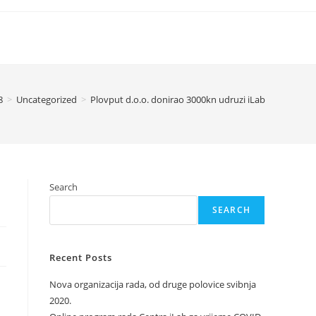
8
>
Uncategorized
>
Plovput d.o.o. donirao 3000kn udruzi iLab
Search
SEARCH
Recent Posts
Nova organizacija rada, od druge polovice svibnja
2020.