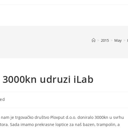
>
2015
>
May
>
o 3000kn udruzi iLab
zed
 nam je trgovačko društvo Plovput d.o.o. doniralo 3000kn u svrhu
tora. Sada imamo prekrasne loptice za naš bazen, trampolin, a