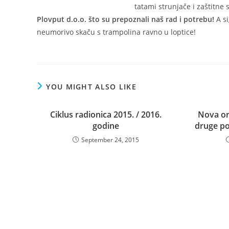
tatami strunjače i zaštitne
Plovput d.o.o. što su prepoznali naš rad i potrebu!
A si
neumorivo skaču s trampolina ravno u loptice!
YOU MIGHT ALSO LIKE
Ciklus radionica 2015. / 2016.
Nova or
godine
druge po
September 24, 2015