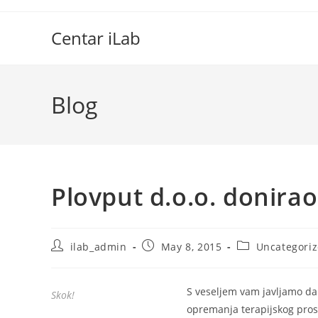
Skip
to
Centar iLab
content
Blog
Plovput d.o.o. donira
Post
Post
Post
ilab_admin
May 8, 2015
Uncategori
author:
published:
category:
S veseljem vam javljamo da
Skok!
opremanja terapijskog pros