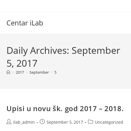
Skip
to
content
Centar iLab
Daily Archives: September
5, 2017
>
2017
>
September
>
5
Upisi u novu šk. god 2017 – 2018.
Post
Post
Post
ilab_admin
September 5, 2017
Uncategorized
author:
published:
category: