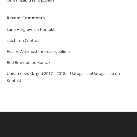
Centar iLab traži logopeda!
Recent Comments
Lane Hargrave
on
Kontakt
ilab.hr
on
Contact
Ena
on
Aktivnosti prema osjetilima
BestBrandon
on
Kontakt
Upisi u novu šk. god 2017 – 2018. | Udruga iLabUdruga iLab
on
Kontakt