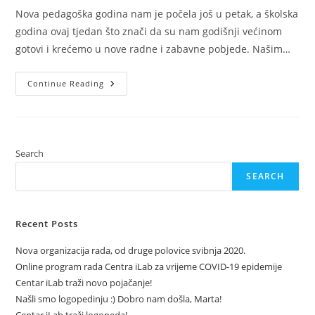
Nova pedagoška godina nam je počela još u petak, a školska
godina ovaj tjedan što znači da su nam godišnji većinom
gotovi i krećemo u nove radne i zabavne pobjede. Našim…
Upisi
Continue Reading
U
Novu
Šk.
God
2017
–
2018.
Search
SEARCH
Recent Posts
Nova organizacija rada, od druge polovice svibnja 2020.
Online program rada Centra iLab za vrijeme COVID-19 epidemije
Centar iLab traži novo pojačanje!
Našli smo logopedinju :) Dobro nam došla, Marta!