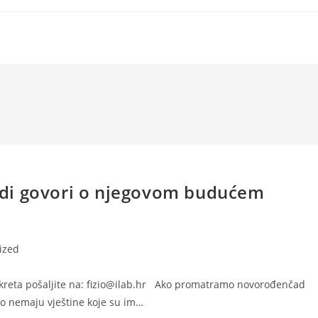
di govori o njegovom budućem
ized
kreta pošaljite na: fizio@ilab.hr Ako promatramo novorođenčad
ako nemaju vještine koje su im…