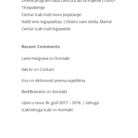
Online program rada Centra iLab za vrijeme COVID-
19 epidemije
Centar iLab traži novo pojačanje!
Našli smo logopedinju :) Dobro nam došla, Marta!
Centar iLab traži logopeda!
Recent Comments
Lane Hargrave
on
Kontakt
ilab.hr
on
Contact
Ena
on
Aktivnosti prema osjetilima
BestBrandon
on
Kontakt
Upisi u novu šk. god 2017 – 2018. | Udruga
iLabUdruga iLab
on
Kontakt