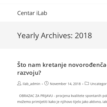
Skip
to
Centar iLab
content
Yearly Archives: 2018
Što nam kretanje novorođenča
razvoju?
Post
Post
Post
ilab_admin
November 14, 2018
Uncategor
author:
published:
category:
OBRAZAC ZA PRIJAVU - procjena kvalitete spontanih po
možemo primijetiti kako je njihovo tijelo jako aktivno, i