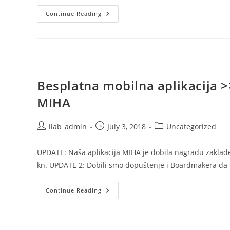
Što
Continue Reading
Nam
Kretanje
Novorođenčadi
Govori
O
Njegovom
Budućem
Razvoju?
Besplatna mobilna aplikacija >
MIHA
Post
Post
Post
ilab_admin
July 3, 2018
Uncategorized
author:
published:
category:
UPDATE: Naša aplikacija MIHA je dobila nagradu zaklade
kn. UPDATE 2: Dobili smo dopuštenje i Boardmakera da
Besplatna
Continue Reading
Mobilna
Aplikacija
>>Hrvatski
Znakovni
Jezik