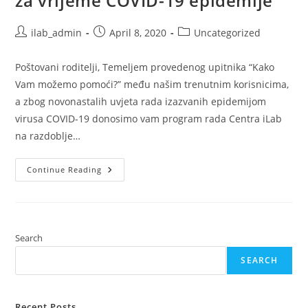
za vrijeme COVID-19 epidemije
Post
Post
Post
ilab_admin
April 8, 2020
Uncategorized
author:
published:
category:
Poštovani roditelji, Temeljem provedenog upitnika “Kako
Vam možemo pomoći?” među našim trenutnim korisnicima,
a zbog novonastalih uvjeta rada izazvanih epidemijom
virusa COVID-19 donosimo vam program rada Centra iLab
na razdoblje…
Online
Continue Reading
Program
Rada
Centra
ILab
Za
Vrijeme
COVID-
Search
19
Epidemije
SEARCH
Recent Posts