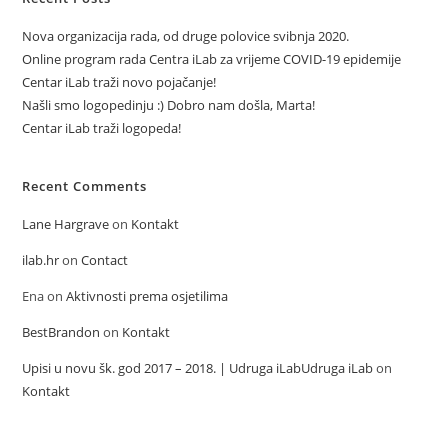
Nova organizacija rada, od druge polovice svibnja 2020.
Online program rada Centra iLab za vrijeme COVID-19 epidemije
Centar iLab traži novo pojačanje!
Našli smo logopedinju :) Dobro nam došla, Marta!
Centar iLab traži logopeda!
Recent Comments
Lane Hargrave
on
Kontakt
ilab.hr
on
Contact
Ena
on
Aktivnosti prema osjetilima
BestBrandon
on
Kontakt
Upisi u novu šk. god 2017 – 2018. | Udruga iLabUdruga iLab
on
Kontakt