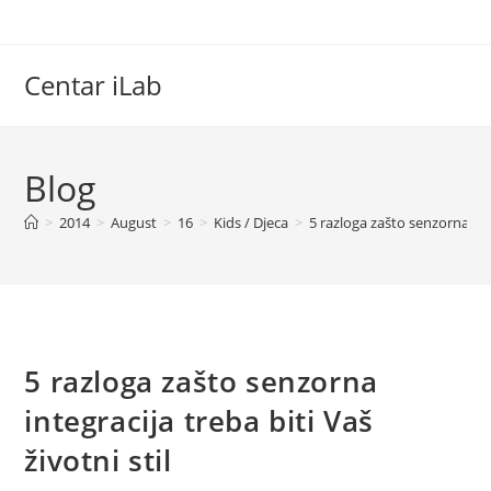
Skip
to
content
Centar iLab
Blog
>
2014
>
August
>
16
>
Kids / Djeca
>
5 razloga zašto senzorna inte
5 razloga zašto senzorna
integracija treba biti Vaš
životni stil