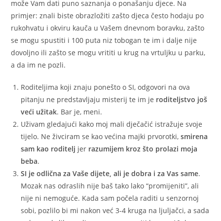
može Vam dati puno saznanja o ponašanju djece. Na
primjer: znali biste obrazložiti zašto djeca često hodaju po
rukohvatu i okviru kauča u Vašem dnevnom boravku, zašto
se mogu spustiti i 100 puta niz tobogan te im i dalje nije
dovoljno ili zašto se mogu vrititi u krug na vrtuljku u parku,
a da im ne pozli.
Roditeljima koji znaju ponešto o SI, odgovori na ova
pitanju ne predstavljaju misterij te im je
roditeljstvo još
veći užitak
. Bar je, meni.
Uživam gledajući kako moj mali dječačić istražuje svoje
tijelo. Ne živciram se kao većina majki prvorotki,
smirena
sam kao roditelj
jer
razumijem kroz što prolazi moja
beba
.
SI je odlična za Vaše dijete, ali je dobra i za Vas same
.
Mozak nas odraslih nije baš tako lako “promijeniti”, ali
nije ni nemoguće. Kada sam počela raditi u senzornoj
sobi, pozlilo bi mi nakon već 3-4 kruga na ljuljačci, a sada