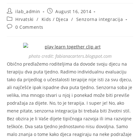
Post
Post
ilab_admin
August 16, 2014
author:
published:
Post
Hrvatski
/
Kids / Djeca
/
Senzorna integracija
category:
Post
0 Comments
comments:
photo credit: fabianacarters.blogspot.com
Obično predlažemo roditeljima da dovode svoju djecu na
terapiju dva puta tjedno. Radimo individualnu evaluaciju
tako da prijedlog o učestalosti terapije nije isti za svu djecu,
ali najčešće ipak ispadne dva puta tjedno. Senzorna soba je
velika, ima mnogo stvari u njoj i ponekad može biti previše
podražaja za dijete. No, to je terapija. I super je! No, ako
mene pitate, senzorna integracija bi trebala biti životni stil.
Bez obzira je li Vaše dijete tipičnoga razvoja ili ima razvojne
teškoće. Dva sata tjedno jednostavno nisu dovoljna. Samo
malo znanja o tome kako djeca reagiraju na neke podražaje