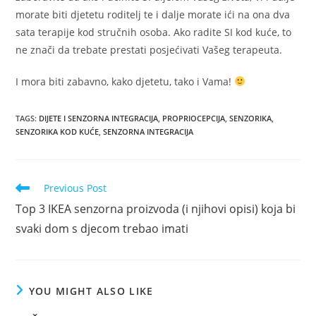
morate biti djetetu roditelj te i dalje morate ići na ona dva
sata terapije kod stručnih osoba. Ako radite SI kod kuće, to
ne znači da trebate prestati posjećivati Vašeg terapeuta.
I mora biti zabavno, kako djetetu, tako i Vama!
TAGS
:
DIJETE I SENZORNA INTEGRACIJA
,
PROPRIOCEPCIJA
,
SENZORIKA
,
SENZORIKA KOD KUĆE
,
SENZORNA INTEGRACIJA
Read
Previous Post
more
Top 3 IKEA senzorna proizvoda (i njihovi opisi) koja bi
articles
svaki dom s djecom trebao imati
YOU MIGHT ALSO LIKE