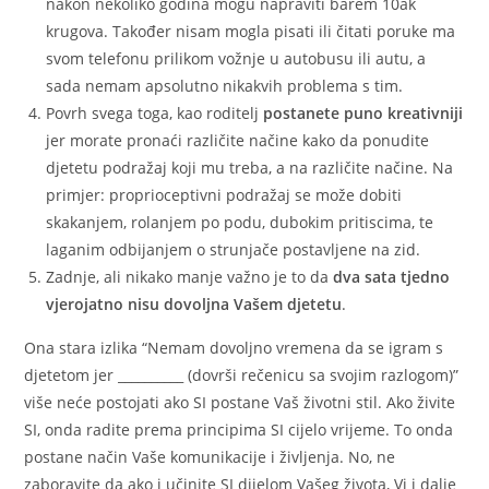
nakon nekoliko godina mogu napraviti barem 10ak
krugova. Također nisam mogla pisati ili čitati poruke ma
svom telefonu prilikom vožnje u autobusu ili autu, a
sada nemam apsolutno nikakvih problema s tim.
Povrh svega toga, kao roditelj
postanete puno kreativniji
jer morate pronaći različite načine kako da ponudite
djetetu podražaj koji mu treba, a na različite načine. Na
primjer: proprioceptivni podražaj se može dobiti
skakanjem, rolanjem po podu, dubokim pritiscima, te
laganim odbijanjem o strunjače postavljene na zid.
Zadnje, ali nikako manje važno je to da
dva sata tjedno
vjerojatno nisu dovoljna Vašem djetetu
.
Ona stara izlika “Nemam dovoljno vremena da se igram s
djetetom jer __________ (dovrši rečenicu sa svojim razlogom)”
više neće postojati ako SI postane Vaš životni stil. Ako živite
SI, onda radite prema principima SI cijelo vrijeme. To onda
postane način Vaše komunikacije i življenja. No, ne
zaboravite da ako i učinite SI dijelom Vašeg života, Vi i dalje