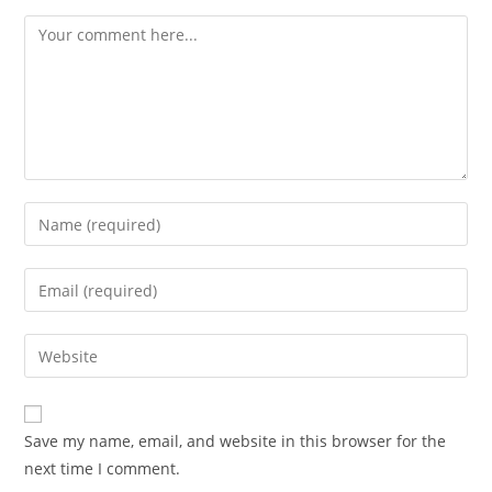
Comment
Enter
your
name
Enter
or
your
username
email
Enter
to
address
your
comment
to
website
comment
URL
Save my name, email, and website in this browser for the
(optional)
next time I comment.