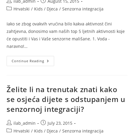
Post
Post
ilab_admin
August 15, 2015
author:
published:
Post
Hrvatski
/
Kids / Djeca
/
Senzorna integracija
category:
Iako se zbog ovakvih vrućina bilo kakva aktivnost čini
zahtjevna, donosimo vam naših top 5 ljetnih aktivnosti koje
će opustiti i Vas i Vaše senzorne mališane. 1. Voda -
naravno!…
Top
Continue Reading
5
Senzornih
Aktivnosti
Za
Vruuuuće,
Ljetne
Želite li na trenutak znati kako
Dane
se osjeća dijete s odstupanjem u
senzornoj integraciji?
Post
Post
ilab_admin
July 23, 2015
author:
published:
Post
Hrvatski
/
Kids / Djeca
/
Senzorna integracija