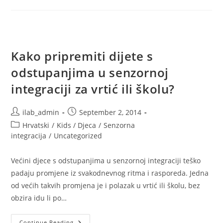
Kako pripremiti dijete s
odstupanjima u senzornoj
integraciji za vrtić ili školu?
Post
Post
ilab_admin
September 2, 2014
author:
published:
Post
Hrvatski
/
Kids / Djeca
/
Senzorna
category:
integracija
/
Uncategorized
Većini djece s odstupanjima u senzornoj integraciji teško
padaju promjene iz svakodnevnog ritma i rasporeda. Jedna
od većih takvih promjena je i polazak u vrtić ili školu, bez
obzira idu li po…
Kako
Continue Reading