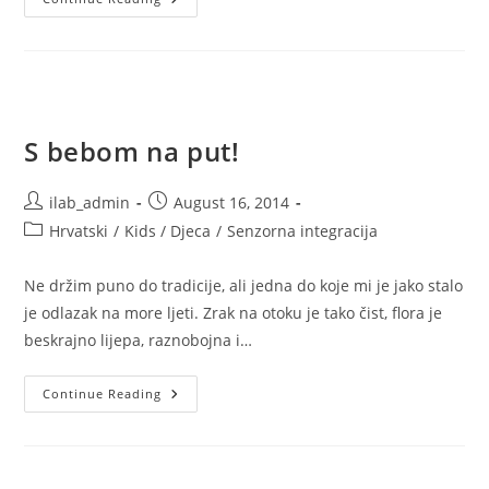
Pripremiti
Dijete
S
Odstupanjima
U
Senzornoj
Integraciji
Za
Vrtić
S bebom na put!
Ili
Školu?
Post
Post
ilab_admin
August 16, 2014
author:
published:
Post
Hrvatski
/
Kids / Djeca
/
Senzorna integracija
category:
Ne držim puno do tradicije, ali jedna do koje mi je jako stalo
je odlazak na more ljeti. Zrak na otoku je tako čist, flora je
beskrajno lijepa, raznobojna i…
S
Continue Reading
Bebom
Na
Put!