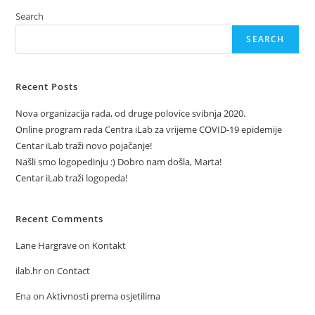
Njihovi
Opisi)
Search
Koja
Bi
SEARCH
Svaki
Dom
S
Djecom
Trebao
Recent Posts
Imati
Nova organizacija rada, od druge polovice svibnja 2020.
Online program rada Centra iLab za vrijeme COVID-19 epidemije
Centar iLab traži novo pojačanje!
Našli smo logopedinju :) Dobro nam došla, Marta!
Centar iLab traži logopeda!
Recent Comments
Lane Hargrave
on
Kontakt
ilab.hr
on
Contact
Ena
on
Aktivnosti prema osjetilima