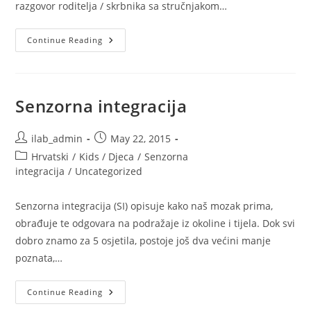
razgovor roditelja / skrbnika sa stručnjakom…
Procjena
Continue Reading
Senzorne
Integracije
Senzorna integracija
Post
Post
ilab_admin
May 22, 2015
author:
published:
Post
Hrvatski
/
Kids / Djeca
/
Senzorna
category:
integracija
/
Uncategorized
Senzorna integracija (SI) opisuje kako naš mozak prima,
obrađuje te odgovara na podražaje iz okoline i tijela. Dok svi
dobro znamo za 5 osjetila, postoje još dva većini manje
poznata,…
Senzorna
Continue Reading
Integracija