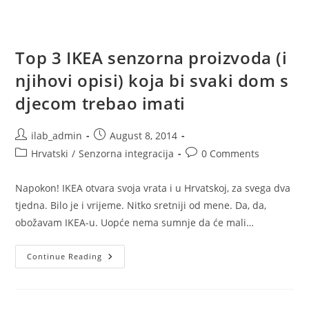
Treba
Biti
Vaš
Životni
Stil
Top 3 IKEA senzorna proizvoda (i
njihovi opisi) koja bi svaki dom s
djecom trebao imati
Post
Post
ilab_admin
August 8, 2014
author:
published:
Post
Post
Hrvatski
/
Senzorna integracija
0 Comments
category:
comments:
Napokon! IKEA otvara svoja vrata i u Hrvatskoj, za svega dva
tjedna. Bilo je i vrijeme. Nitko sretniji od mene. Da, da,
obožavam IKEA-u. Uopće nema sumnje da će mali…
Top
Continue Reading
3
IKEA
Senzorna
Proizvoda
(i