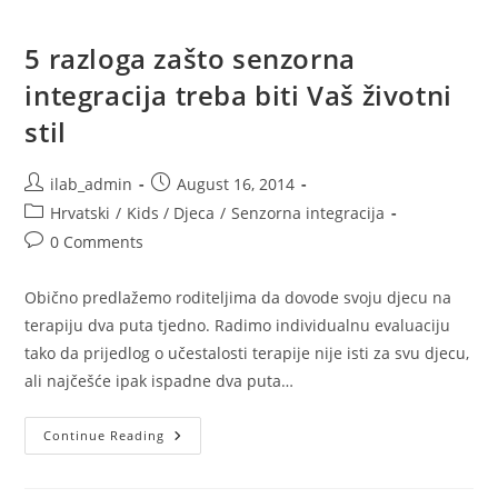
5 razloga zašto senzorna
integracija treba biti Vaš životni
stil
Post
Post
ilab_admin
August 16, 2014
author:
published:
Post
Hrvatski
/
Kids / Djeca
/
Senzorna integracija
category:
Post
0 Comments
comments:
Obično predlažemo roditeljima da dovode svoju djecu na
terapiju dva puta tjedno. Radimo individualnu evaluaciju
tako da prijedlog o učestalosti terapije nije isti za svu djecu,
ali najčešće ipak ispadne dva puta…
5
Continue Reading
Razloga
Zašto
Senzorna
Integracija