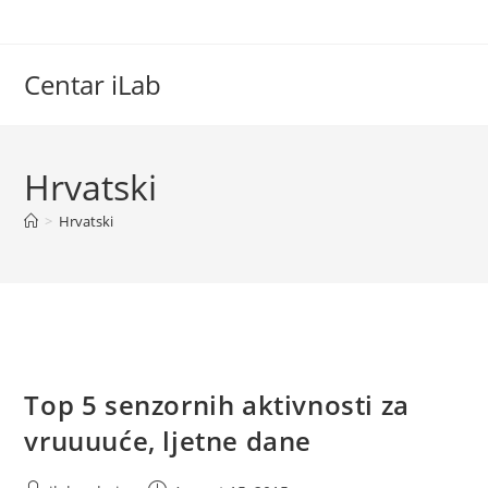
Skip
to
content
Centar iLab
Hrvatski
>
Hrvatski
Top 5 senzornih aktivnosti za
vruuuuće, ljetne dane