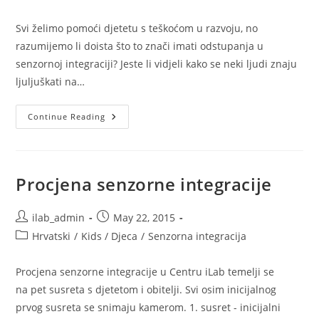
category:
Svi želimo pomoći djetetu s teškoćom u razvoju, no
razumijemo li doista što to znači imati odstupanja u
senzornoj integraciji? Jeste li vidjeli kako se neki ljudi znaju
ljuljuškati na…
Želite
Continue Reading
Li
Na
Trenutak
Znati
Kako
Se
Procjena senzorne integracije
Osjeća
Dijete
S
Odstupanjem
Post
Post
ilab_admin
May 22, 2015
U
author:
published:
Post
Hrvatski
/
Kids / Djeca
Senzornoj
/
Senzorna integracija
Integraciji?
category:
Procjena senzorne integracije u Centru iLab temelji se
na pet susreta s djetetom i obitelji. Svi osim inicijalnog
prvog susreta se snimaju kamerom. 1. susret - inicijalni