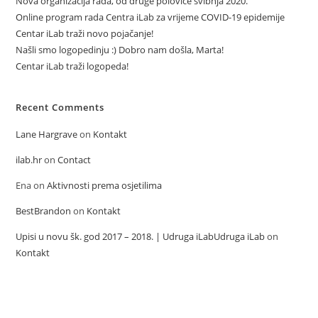
Nova organizacija rada, od druge polovice svibnja 2020.
Online program rada Centra iLab za vrijeme COVID-19 epidemije
Centar iLab traži novo pojačanje!
Našli smo logopedinju :) Dobro nam došla, Marta!
Centar iLab traži logopeda!
Recent Comments
Lane Hargrave
on
Kontakt
ilab.hr
on
Contact
Ena
on
Aktivnosti prema osjetilima
BestBrandon
on
Kontakt
Upisi u novu šk. god 2017 – 2018. | Udruga iLabUdruga iLab
on
Kontakt