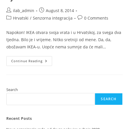
Post
Post
ilab_admin
August 8, 2014
author:
published:
Post
Post
Hrvatski
/
Senzorna integracija
0 Comments
category:
comments:
Napokon! IKEA otvara svoja vrata i u Hrvatskoj, za svega dva
tjedna. Bilo je i vrijeme. Nitko sretniji od mene. Da, da,
obožavam IKEA-u. Uopće nema sumnje da će mali…
Top
Continue Reading
3
IKEA
Senzorna
Proizvoda
(i
Njihovi
Opisi)
Search
Koja
Bi
SEARCH
Svaki
Dom
S
Djecom
Trebao
Recent Posts
Imati