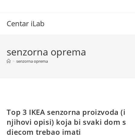
Skip
to
content
Centar iLab
senzorna oprema
>
senzorna oprema
Top 3 IKEA senzorna proizvoda (i
njihovi opisi) koja bi svaki dom s
djecom trebao imati