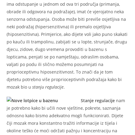
ima odstupanje u jednom od ova tri područja (primanja,
obrade ili odgovora na podražaje), imat će vjerojatno neka
senzorna odstupanja. Osoba može biti previše osjetljiva na
neki podražaj (hipersenzitivna) ili premalo osjetljiva
(hiposenzitivna). Primjerice, ako dijete voli jako puno skakati
po kauču ili trampolinu, zabijati se u lopte, strunjače, drugu
djecu, zidove, dugo vremena provoditi u bazenu s
lopticama, penjati se po namještaju, odraslim osobama,
valjati po podu ili slično možemo posumnjati na
proprioceptivnu hiposenzitivnost. To znači da je tom
djetetu potrebno više proprioceptivnih podražaja kako bi
mozak bio u
stanju regulacije
.
Stanje regulacije
nam
je potrebno kako bi učili nove vještine, pokrete, saznanja
odnosno kako bismo adekvatno mogli funkcionirati. Dijete
čiji mozak mora konstantno tražiti informacije iz tijela i
okoline teško će moći održati pažnju i koncentraciju na