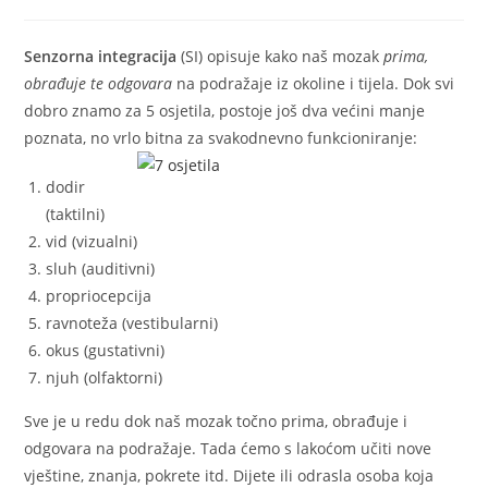
Senzorna integracija
(SI) opisuje kako naš mozak
prima,
obrađuje te odgovara
na podražaje iz okoline i tijela. Dok svi
dobro znamo za 5 osjetila, postoje još dva većini manje
poznata, no vrlo bitna za svakodnevno funkcioniranje:
dodir
(taktilni)
vid (vizualni)
sluh (auditivni)
propriocepcija
ravnoteža (vestibularni)
okus (gustativni)
njuh (olfaktorni)
Sve je u redu dok naš mozak točno prima, obrađuje i
odgovara na podražaje. Tada ćemo s lakoćom učiti nove
vještine, znanja, pokrete itd. Dijete ili odrasla osoba koja