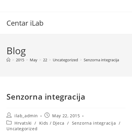
Skip
to
content
Centar iLab
Blog
>
2015
>
May
>
22
>
Uncategorized
>
Senzorna integracija
Senzorna integracija
Post
Post
ilab_admin
May 22, 2015
author:
published:
Post
Hrvatski
/
Kids / Djeca
/
Senzorna integracija
/
category:
Uncategorized