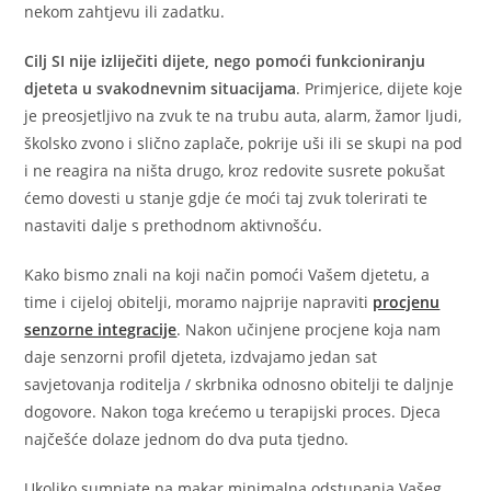
nekom zahtjevu ili zadatku.
Cilj SI nije izliječiti dijete, nego pomoći funkcioniranju
djeteta u svakodnevnim situacijama
. Primjerice, dijete koje
je preosjetljivo na zvuk te na trubu auta, alarm, žamor ljudi,
školsko zvono i slično zaplače, pokrije uši ili se skupi na pod
i ne reagira na ništa drugo, kroz redovite susrete pokušat
ćemo dovesti u stanje gdje će moći taj zvuk tolerirati te
nastaviti dalje s prethodnom aktivnošću.
Kako bismo znali na koji način pomoći Vašem djetetu, a
time i cijeloj obitelji, moramo najprije napraviti
procjenu
senzorne integracije
. Nakon učinjene procjene koja nam
daje senzorni profil djeteta, izdvajamo jedan sat
savjetovanja roditelja / skrbnika odnosno obitelji te daljnje
dogovore. Nakon toga krećemo u terapijski proces. Djeca
najčešće dolaze jednom do dva puta tjedno.
Ukoliko sumnjate na makar minimalna odstupanja Vašeg