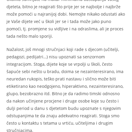
djeteta, bitno je reagirati što prije jer se najbolje i najbrže
može pomoći u najranijoj dobi. Nemojte nikako odustati ako
je Vaše dijete već u školi jer se i tada može jako puno
pomoći, tj. promjene su vidljive i na odraslima, ali je proces
tada nešto malo sporiji.
Nažalost, još mnogi stručnjaci koji rade s djecom (učitelji,
pedagozi, pedijatri…) nisu upoznati sa senzornom
integracijom. Stoga, dijete koje se vrpolji u školi, često
šapuće sebi nešto u bradu, doima se nezainteresirano, ima
neuredan rukopis, teško prati nastavu i slično može biti
etiketirano kao neodgojeno, hiperaktivno, nezainteresirano,
glupo, bezobrazno itd. Bitno je da radimo timski odnosno
da nakon učinjene procjene i druge osobe koje su često i
dulji period u danu s djetetom budu upoznate s njegovim
odstupanjima te da znaju adekvatno reagirati. Stoga smo
često u kontaktu s tetama u vrtiću, učiteljima i drugim
stručnjacima.